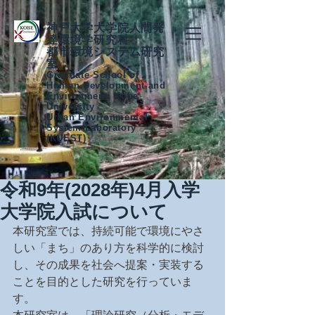
神戸大学大学院人間発
達環境学研究科
都市環境システム研究
室
Graduate School of
Human Development and
Environment, Kobe
University
Urban Environmental
System Laboratory
(KUEST)
令和9年(2028年)4月入学
大学院入試について
本研究室では、持続可能で環境にやさ
しい「まち」のあり方を科学的に検討
し、その成果を社会へ提案・実装する
ことを目的とした研究を行っていま
す。