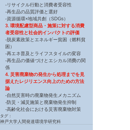
-リサイクル行動と消費者受容性
-再生品の品質評価と選好
-資源循環×地域共創（SDGs）
3. 環境配慮型商品・施策に対する消費
者受容性と社会的インパクトの評価
-脱炭素政策とエネルギー貧困（燃料貧
困）
-再エネ普及とライフスタイルの変容
-再生品の価値づけとエシカル消費の関
係
4. 災害廃棄物の発生から処理までを見
据えたレジリエンス向上のための方法
論
-自然災害時の廃棄物発生メカニズム
-防災・減災施策と廃棄物発生抑制
-高齢化社会における災害廃棄物対策
タグ：
神戸大学
人間発達環境学研究科