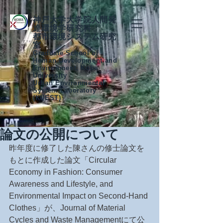
神戸大学大学院人間発
達環境学研究科
都市環境システム研究
室
Graduate School of
Human Development and
Environment, Kobe
University
Urban Environmental
System Laboratory
(KUEST)
論文の公開について
昨年度に修了した陳さんの修士論文を
もとに作成した論文「Circular 
Economy in Fashion: Consumer 
Awareness and Lifestyle, and 
Environmental Impact on Second-Hand 
Clothes」が、Journal of Material 
Cycles and Waste Managementにて公