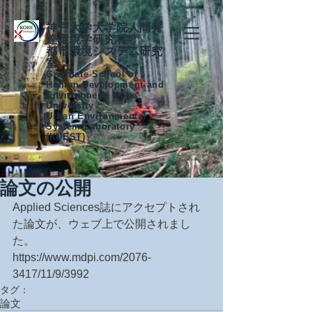
神戸大学大学院人間発
達環境学研究科
都市環境システム研究
室
Graduate School of
Human Development and
Environment, Kobe
University
Urban Environmental
System Laboratory
(KUEST)
論文の公開
Applied Sciences誌にアクセプトされ
た論文が、ウェブ上で公開されまし
た。
https://www.mdpi.com/2076-
3417/11/9/3992
タグ：
論文