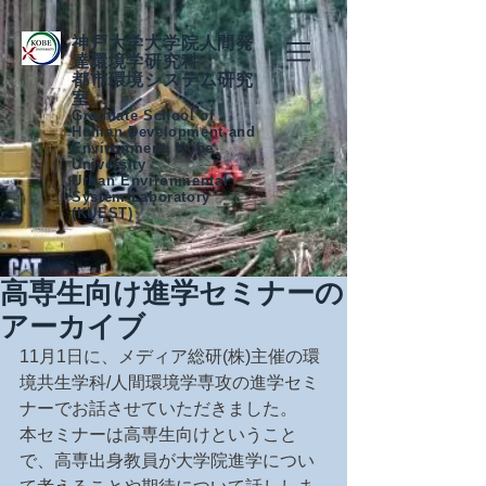
神戸大学大学院人間発
達環境学研究科
都市環境システム研究
室
Graduate School of
Human Development and
Environment, Kobe
University
Urban Environmental
System Laboratory
(KUEST)
高専生向け進学セミナーの
アーカイブ
11月1日に、メディア総研(株)主催の環
境共生学科/人間環境学専攻の進学セミ
ナーでお話させていただきました。
本セミナーは高専生向けということ
で、高専出身教員が大学院進学につい