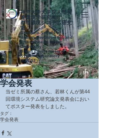
神戸大学大学院人間発
達環境学研究科
都市環境システム研究
室
Graduate School of
Human Development and
Environment, Kobe
University
Urban Environmental
System Laboratory
(KUEST)
学会発表
当ゼミ所属の蔡さん、若林くんが第44
回環境システム研究論文発表会におい
てポスター発表をしました。
タグ：
学会発表