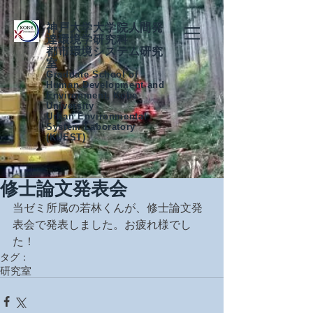
神戸大学大学院人間発
達環境学研究科
都市環境システム研究
室
Graduate School of
Human Development and
Environment, Kobe
University
Urban Environmental
System Laboratory
(KUEST)
修士論文発表会
当ゼミ所属の若林くんが、修士論文発
表会で発表しました。お疲れ様でし
た！
タグ：
研究室