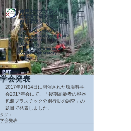
神戸大学大学院人間発
達環境学研究科
都市環境システム研究
室
Graduate School of
Human Development and
Environment, Kobe
University
Urban Environmental
System Laboratory
(KUEST)
学会発表
2017年9月14日に開催された環境科学
会2017年会にて、「後期高齢者の容器
包装プラスチック分別行動の調査」の
題目で発表しました。
タグ：
学会発表