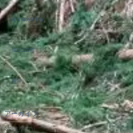
修士論文発表会
論文の公開
論文
アーカイブ
2026年7月
（1）
1件の記事