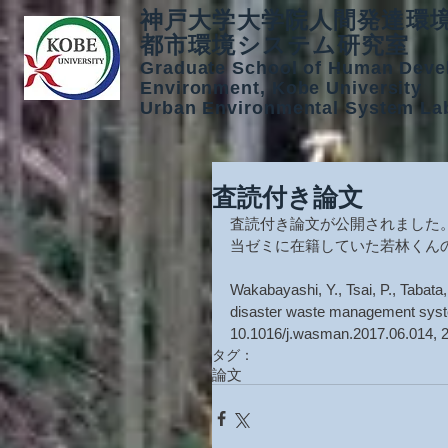
神戸大学大学院人間発達環
都市環境システム研究室
Graduate School of Human Deve
Environment, Kobe University
Urban Environmental System La
査読付き論文
査読付き論文が公開されました
当ゼミに在籍していた若林くん
Wakabayashi, Y., Tsai, P., Tabata,
disaster waste management syst
10.1016/j.wasman.2017.06.014, 
タグ：
論文