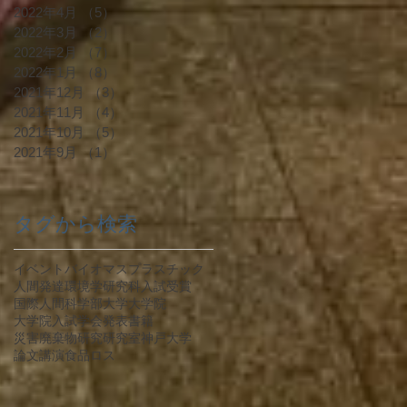
2022年4月
（5）
5件の記事
2022年3月
（2）
2件の記事
2022年2月
（7）
7件の記事
2022年1月
（8）
8件の記事
2021年12月
（3）
3件の記事
2021年11月
（4）
4件の記事
2021年10月
（5）
5件の記事
2021年9月
（1）
1件の記事
タグから検索
イベント
バイオマス
プラスチック
人間発達環境学研究科
入試
受賞
国際人間科学部
大学
大学院
大学院入試
学会発表
書籍
災害廃棄物
研究
研究室
神戸大学
論文
講演
食品ロス