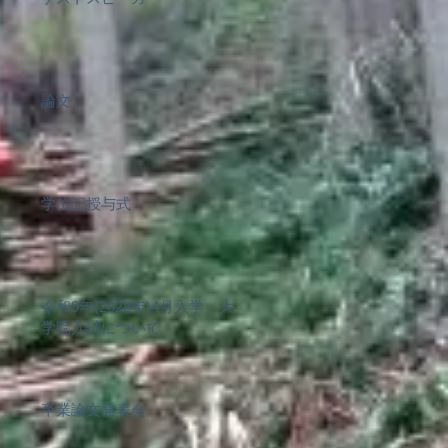
論文
学位記授与式
令和9年(2028年)4月入学 大
学院入試について
卒業論文発表会