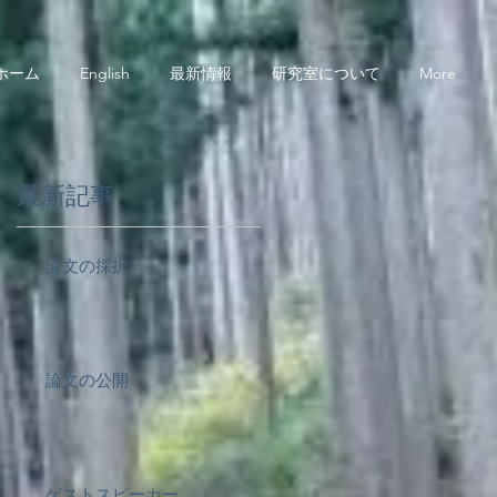
ホーム
English
最新情報
研究室について
More
最新記事
論文の採択
論文の公開
ゲストスピーカー