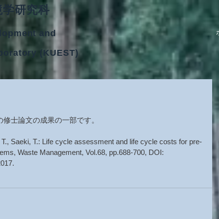
境学研究科
lopment and
boratory (KUEST)
。
の修士論文の成果の一部です。
 T., Saeki, T.: Life cycle assessment and life cycle costs for pre-
ems, Waste Management, Vol.68, pp.688-700, DOI: 
2017.