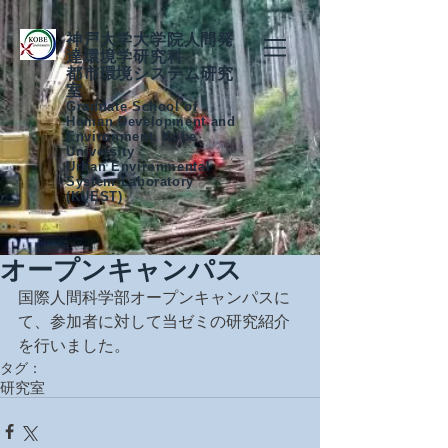
神戸大学大学院人間発
達環境学研究科
都市環境システム研究
室
Graduate School of
Human Development and
Environment, Kobe
University
Urban Environmental
System Laboratory
(KUEST)
オープンキャンパス
国際人間科学部オープンキャンパスに
て、参加者に対して当ゼミの研究紹介
を行いました。
タグ：
研究室