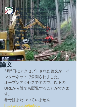
神戸大学大学院人間発
達環境学研究科
都市環境システム研究
室
Graduate School of
Human Development and
Environment, Kobe
University
Urban Environmental
System Laboratory
(KUEST)
論文
3月5日にアクセプトされた論文が、イ
ンターネットで公開されました。
オープンアクセスですので、以下の
URLから誰でも閲覧することができま
す。
巻号はまだついていません。
https://rdcu.be/bq8oE