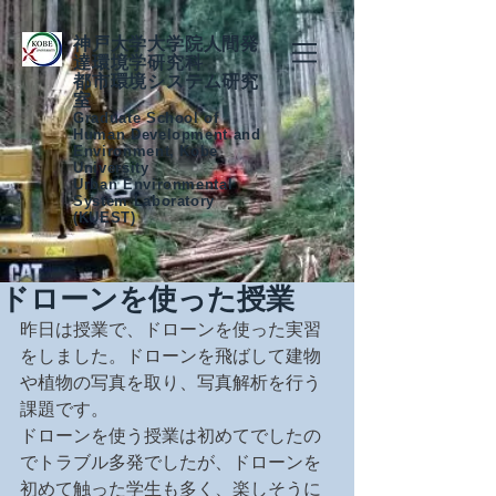
神戸大学大学院人間発
達環境学研究科
都市環境システム研究
室
Graduate School of
Human Development and
Environment, Kobe
University
Urban Environmental
System Laboratory
(KUEST)
ドローンを使った授業
昨日は授業で、ドローンを使った実習
をしました。ドローンを飛ばして建物
や植物の写真を取り、写真解析を行う
課題です。
ドローンを使う授業は初めてでしたの
でトラブル多発でしたが、ドローンを
初めて触った学生も多く、楽しそうに