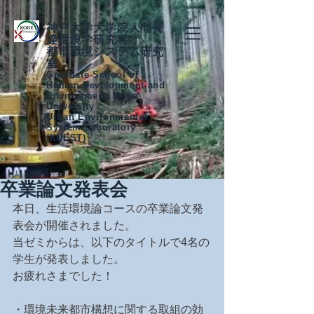
神戸大学大学院人間発
達環境学研究科
都市環境システム研究
室
Graduate School of
Human Development and
Environment, Kobe
University
Urban Environmental
System Laboratory
(KUEST)
卒業論文発表会
本日、生活環境論コースの卒業論文発
表会が開催されました。
当ゼミからは、以下のタイトルで4名の
学生が発表しました。
お疲れさまでした！
・環境未来都市構想に関する取組の効