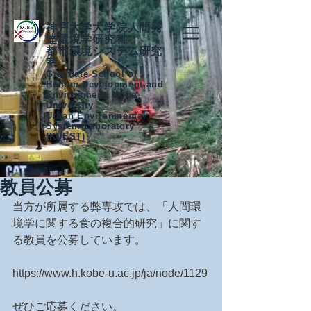
神戸大学大学院人間発
達環境学研究科
都市環境システム研究
室
Graduate School of
Human Development and
Environment, Kobe
University
Urban Environmental
System Laboratory
(KUEST)
教員公募
当方が所属する弊専攻では、「人間環
境学に関する食の複合的研究」に関す
る教員を公募しています。
https://www.h.kobe-u.ac.jp/ja/node/1129
ぜひご応募ください。