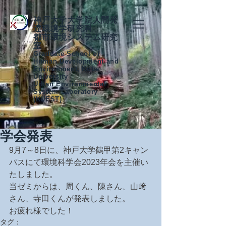
神戸大学大学院人間発
達環境学研究科
都市環境システム研究
室
Graduate School of
Human Development and
Environment, Kobe
University
Urban Environmental
System Laboratory
(KUEST)
学会発表
9月7～8日に、神戸大学鶴甲第2キャン
パスにて環境科学会2023年会を主催い
たしました。
当ゼミからは、周くん、陳さん、山﨑
さん、寺田くんが発表しました。
お疲れ様でした！
タグ：