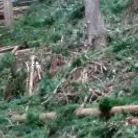
論文の採択
論文の公開
ゲストスピーカー
論文
学位記授与式