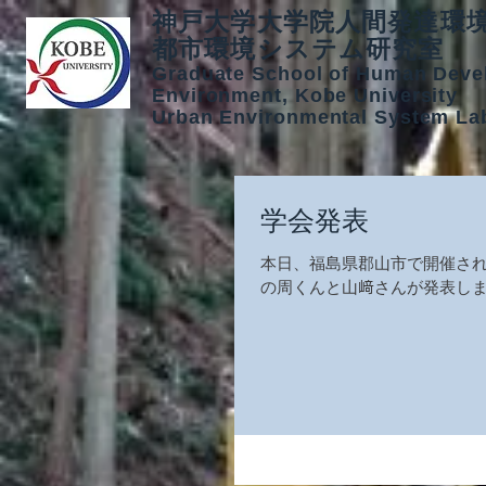
神戸大学大学院人間発達環
都市環境システム研究室
Graduate School of Human Deve
Environment, Kobe University
Urban Environmental System La
学会発表
本日、福島県郡山市で開催され
の周くんと山﨑さんが発表しま