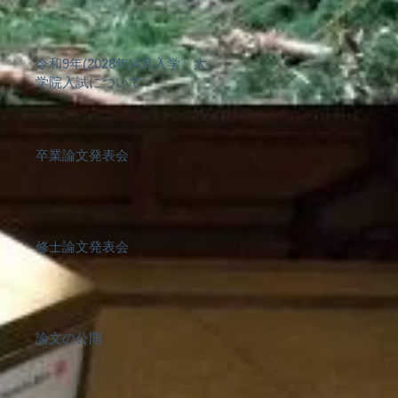
令和9年(2028年)4月入学 大
学院入試について
卒業論文発表会
修士論文発表会
論文の公開