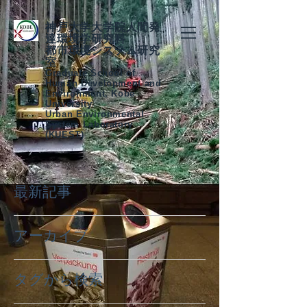
神戸大学大学院人間発
達環境学研究科
都市環境システム研究
室
Graduate School of
Human Development and
Environment, Kobe
University
Urban Environmental
System Laboratory
(KUEST)
最新記事
アーカイブ
タグから検索