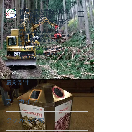
神戸大学大学院人間発
達環境学研究科
都市環境システム研究
室
Graduate School of
Human Development and
Environment, Kobe
University
Urban Environmental
System Laboratory
(KUEST)
最新記事
アーカイブ
タグから検索