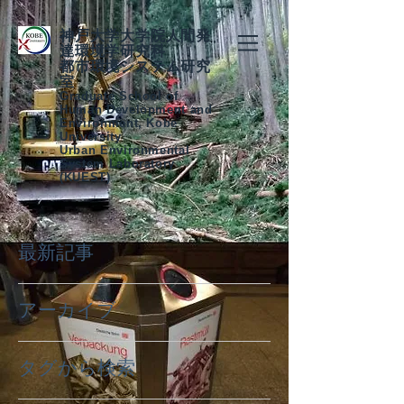
神戸大学大学院人間発
達環境学研究科
都市環境システム研究
室
Graduate School of
Human Development and
Environment, Kobe
University
Urban Environmental
System Laboratory
(KUEST)
最新記事
アーカイブ
タグから検索